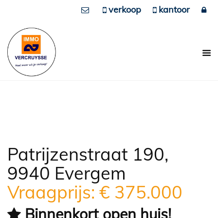
verkoop
kantoor
Patrijzenstraat 190,
9940 Evergem
Vraagprijs: € 375.000
Binnenkort open huis!