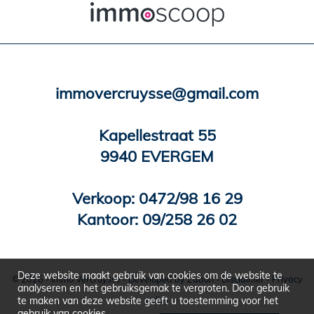
immovercruysse@gmail.com
Kapellestraat 55
9940 EVERGEM
Verkoop:
0472/98 16 29
Kantoor:
09/258 26 02
Deze website maakt gebruik van cookies om de website te
© 2026 - Immo Vercruysse -
Developed by Zabun
-
Disclaimer
-
Privacy
analyseren en het gebruiksgemak te vergroten. Door gebruik
policy
te maken van deze website geeft u toestemming voor het
gebruik van cookies.