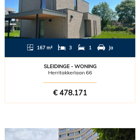
167 m²
3
1
Ja
SLEIDINGE - WONING
Herritakkerlaan 66
€ 478.171