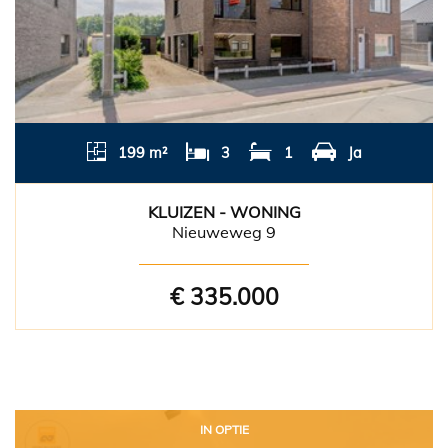
199 m²
3
1
Ja
KLUIZEN - WONING
Nieuweweg 9
€ 335.000
IN OPTIE