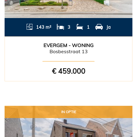
143 m²
3
1
Ja
EVERGEM - WONING
Bosbesstraat 13
€ 459.000
IN OPTIE