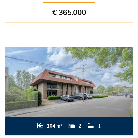
€ 365.000
104 m²
2
1