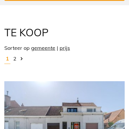
TE KOOP
Sorteer op
gemeente
|
prijs
1
2